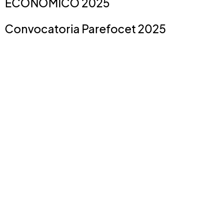
ECONÓMICO 2025
Convocatoria Parefocet 2025
Reglas de Operación de Parefocet
2025
Reglas de Operacion Clip 2025
Reglas de Operacion Tablas
Nutrimentales 2025