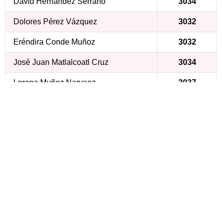
David Hernández Serrano
3034
Dolores Pérez Vázquez
3032
Eréndira Conde Muñoz
3032
José Juan Matlalcoatl Cruz
3034
Lorena Muñoz Narvaez
3037
María de los Ángeles Hdez. Tejeda
3032
María Eugenia G. Escobar García
3035
Nadia Cerón Tejeda
3032
Vigilancia
3040
COMERCIO
Nombre
Extensión